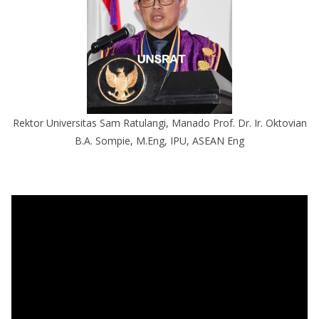
Rektor Universitas Sam Ratulangi, Manado Prof. Dr. Ir. Oktovian
B.A. Sompie, M.Eng, IPU, ASEAN Eng
P
e
m
u
t
a
r