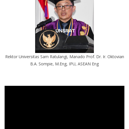
Rektor Universitas Sam Ratulangi, Manado Prof. Dr. Ir. Oktovian
B.A. Sompie, M.Eng, IPU, ASEAN Eng
P
e
m
u
t
a