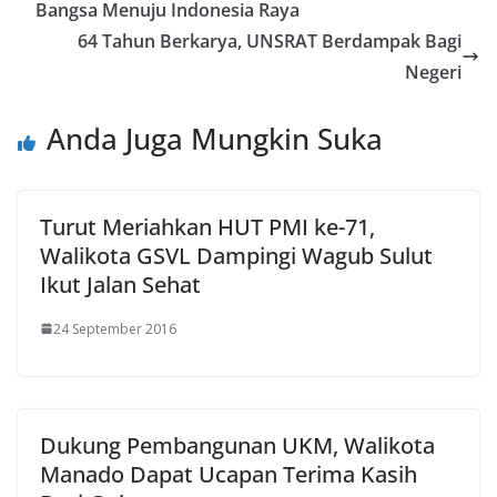
o
n
p
g
Bangsa Menuju Indonesia Raya
k
p
er
64 Tahun Berkarya, UNSRAT Berdampak Bagi
Negeri
Anda Juga Mungkin Suka
Turut Meriahkan HUT PMI ke-71,
Walikota GSVL Dampingi Wagub Sulut
Ikut Jalan Sehat
24 September 2016
Dukung Pembangunan UKM, Walikota
Manado Dapat Ucapan Terima Kasih