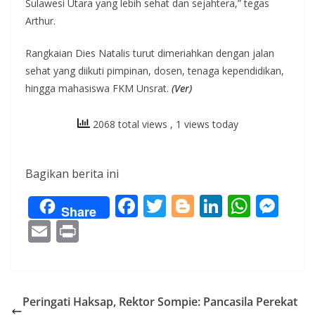
Sulawesi Utara yang lebih sehat dan sejahtera,” tegas
Arthur.
Rangkaian Dies Natalis turut dimeriahkan dengan jalan
sehat yang diikuti pimpinan, dosen, tenaga kependidikan,
hingga mahasiswa FKM Unsrat.
(Ver)
2068 total views
, 1 views today
Bagikan berita ini
F
T
Bl
Li
W
M
Share
ac
w
o
n
h
e
E
Pr
e
itt
g
k
at
ss
m
in
b
er
g
e
s
e
ai
t
o
er
dI
A
n
l
Peringati Haksap, Rektor Sompie: Pancasila Perekat