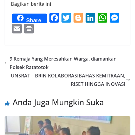
Bagikan berita ini
F
T
Bl
Li
W
M
Share
ac
w
o
n
h
e
E
Pr
e
itt
g
k
at
ss
m
in
b
er
g
e
s
e
ai
t
o
er
dI
A
n
l
9 Remaja Yang Meresahkan Warga, diamankan
o
n
p
g
Polsek Ratatotok
k
p
er
UNSRAT – BRIN KOLABORASIBAHAS KEMITRAAN,
RISET HINGGA INOVASI
Anda Juga Mungkin Suka