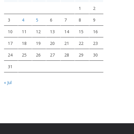
o
1
2
3
4
5
6
7
8
9
10
11
12
13
14
15
16
17
18
19
20
21
22
23
24
25
26
27
28
29
30
31
« Jul