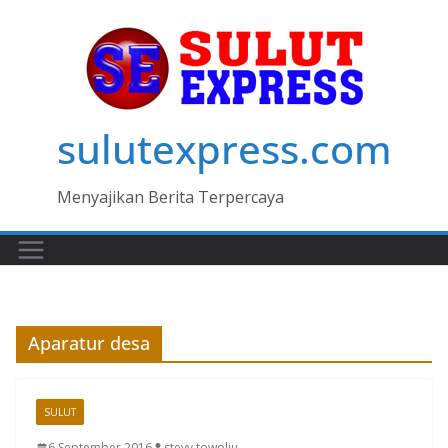
Skip
to
content
sulutexpress.com
Menyajikan Berita Terpercaya
Aparatur desa
SULUT
6 September 2016
stevy towoliu