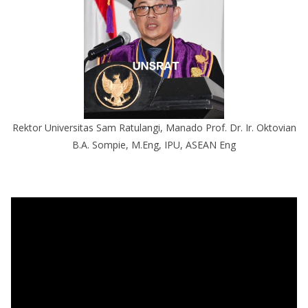
Rektor Universitas Sam Ratulangi, Manado Prof. Dr. Ir. Oktovian
B.A. Sompie, M.Eng, IPU, ASEAN Eng
P
e
m
u
t
a