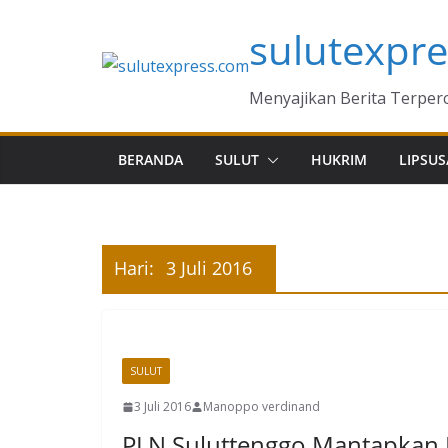
Skip
sulutexpr
to
content
Menyajikan Berita Terper
BERANDA
SULUT
HUKRIM
LIPSUS
Hari:
3 Juli 2016
SULUT
3 Juli 2016
Manoppo verdinand
PLN Suluttenggo Mantapkan P