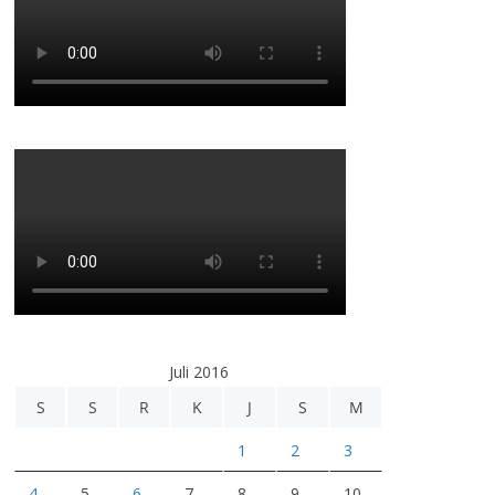
Juli 2016
S
S
R
K
J
S
M
1
2
3
4
5
6
7
8
9
10