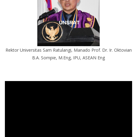
Rektor Universitas Sam Ratulangi, Manado Prof. Dr. Ir. Oktovian
B.A. Sompie, M.Eng, IPU, ASEAN Eng
P
e
m
u
t
a
r