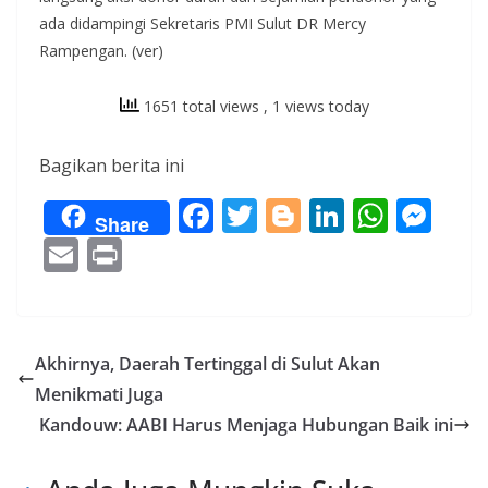
ada didampingi Sekretaris PMI Sulut DR Mercy
Rampengan. (ver)
1651 total views
, 1 views today
Bagikan berita ini
F
T
Bl
Li
W
M
Share
ac
w
o
n
h
e
E
Pr
e
itt
g
k
at
ss
m
in
b
er
g
e
s
e
ai
t
o
er
dI
A
n
l
Akhirnya, Daerah Tertinggal di Sulut Akan
o
n
p
g
Menikmati Juga
k
p
er
Kandouw: AABI Harus Menjaga Hubungan Baik ini