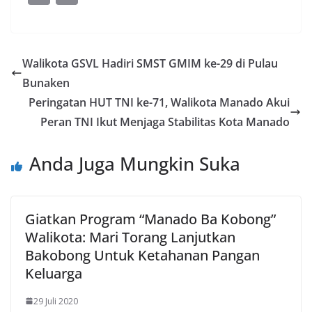
e
itt
g
k
at
ss
m
in
b
er
g
e
s
e
ai
t
o
er
dI
A
n
l
Walikota GSVL Hadiri SMST GMIM ke-29 di Pulau
o
n
p
g
Bunaken
k
p
er
Peringatan HUT TNI ke-71, Walikota Manado Akui
Peran TNI Ikut Menjaga Stabilitas Kota Manado
Anda Juga Mungkin Suka
Giatkan Program “Manado Ba Kobong”
Walikota: Mari Torang Lanjutkan
Bakobong Untuk Ketahanan Pangan
Keluarga
29 Juli 2020