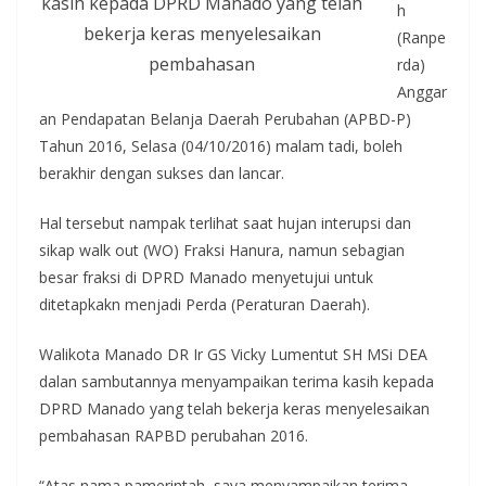
kasih kepada DPRD Manado yang telah
h
bekerja keras menyelesaikan
(Ranpe
pembahasan
rda)
Anggar
an Pendapatan Belanja Daerah Perubahan (APBD-P)
Tahun 2016, Selasa (04/10/2016) malam tadi, boleh
berakhir dengan sukses dan lancar.
Hal tersebut nampak terlihat saat hujan interupsi dan
sikap walk out (WO) Fraksi Hanura, namun sebagian
besar fraksi di DPRD Manado menyetujui untuk
ditetapkakn menjadi Perda (Peraturan Daerah).
Walikota Manado DR Ir GS Vicky Lumentut SH MSi DEA
dalan sambutannya menyampaikan terima kasih kepada
DPRD Manado yang telah bekerja keras menyelesaikan
pembahasan RAPBD perubahan 2016.
“Atas nama pamerintah, saya menyampaikan terima