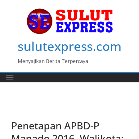
Skip
to
content
sulutexpress.com
Menyajikan Berita Terpercaya
MANADO
Penetapan APBD-P
Manado 2016, Walikota: