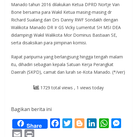
Manado tahun 2016 dilakukan Ketua DPRD Nortje Van
Bone bersama para Wakil Ketua masing-masing dr
Richard Sualang dan Drs Danny RWF Sondakh dengan
Walikota Manado DR Ir GS Vicky Lumentut SH MSI DEA
didampingi Wakil Walikota Mor Dominus Bastiaan SE,
serta disaksikan para pimpinan komisi.
Rapat paripurna yang berlangsung hingga tengah malam
itu, dihadiri sebagian kepala Satuan Kerja Perangkat
Daerah (SKPD), camat dan lurah se-Kota Manado. (*/ver)
1729 total views
, 1 views today
Bagikan berita ini
F
T
Bl
Li
W
M
Share
ac
w
o
n
h
e
E
Pr