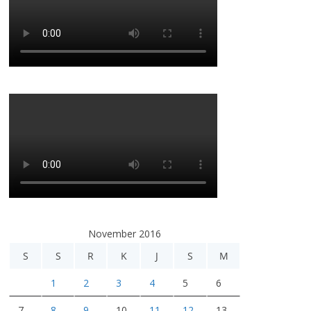
November 2016
S
S
R
K
J
S
M
1
2
3
4
5
6
7
8
9
10
11
12
13