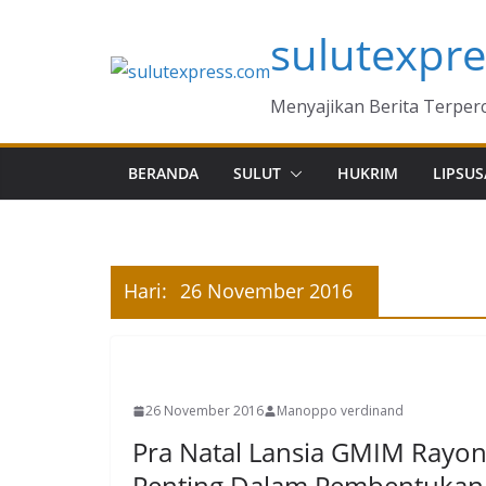
Skip
sulutexpr
to
content
Menyajikan Berita Terper
BERANDA
SULUT
HUKRIM
LIPSUS
Hari:
26 November 2016
MANADO
26 November 2016
Manoppo verdinand
Pra Natal Lansia GMIM Rayon I
Penting Dalam Pembentukan 