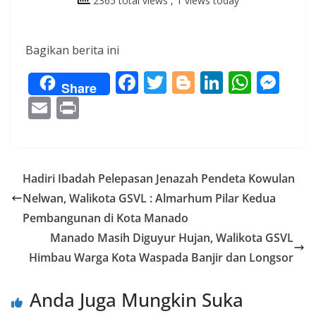
2365 total views
, 1 views today
Bagikan berita ini
F
T
Bl
Li
W
M
Share
ac
w
o
n
h
e
E
Pr
e
itt
g
k
at
ss
m
in
b
er
g
e
s
e
ai
t
o
er
dI
A
n
l
Hadiri Ibadah Pelepasan Jenazah Pendeta Kowulan
o
n
p
g
Nelwan, Walikota GSVL : Almarhum Pilar Kedua
k
p
er
Pembangunan di Kota Manado
Manado Masih Diguyur Hujan, Walikota GSVL
Himbau Warga Kota Waspada Banjir dan Longsor
Anda Juga Mungkin Suka