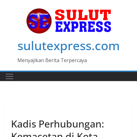
Skip
to
content
sulutexpress.com
Menyajikan Berita Terpercaya
MANADO
Kadis Perhubungan:
Kemacetan di Kota