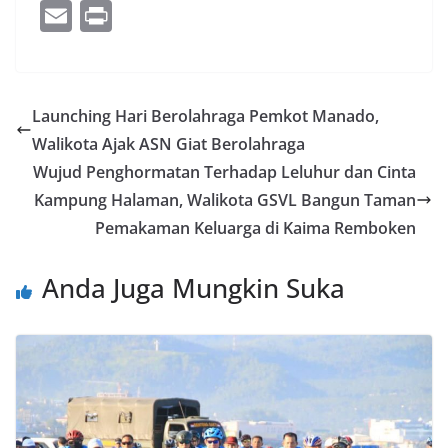
ac
w
o
n
h
e
E
Pr
e
itt
g
k
at
ss
m
in
b
er
g
e
s
e
ai
t
o
er
dI
A
n
l
Launching Hari Berolahraga Pemkot Manado,
o
n
p
g
Walikota Ajak ASN Giat Berolahraga
k
p
er
Wujud Penghormatan Terhadap Leluhur dan Cinta
Kampung Halaman, Walikota GSVL Bangun Taman
Pemakaman Keluarga di Kaima Remboken
Anda Juga Mungkin Suka