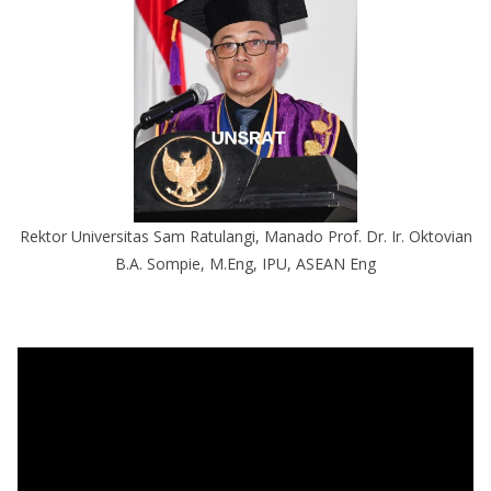
Rektor Universitas Sam Ratulangi, Manado Prof. Dr. Ir. Oktovian
B.A. Sompie, M.Eng, IPU, ASEAN Eng
P
e
m
u
t