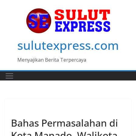
Skip
to
content
sulutexpress.com
Menyajikan Berita Terpercaya
MANADO
Bahas Permasalahan di
Kota Manado, Walikota