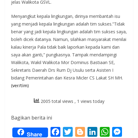
jelas Walikota GSVL.
Menyangkut kepala lingkungan, dirinya membantah isu
yang menjadi kepala lingkungan adalah tim sukses.”Tidak
benar yang jadi kepala lingkungan adalah tim sukses saya,
boleh dicek datanya. Namun, silahkan masyarakat menilai
kalau kinerja Pala tidak baik laporkan kepada kami dan
saya akan ganti,” pungkasnya. Tampak mendampingi
Walikota, Wakil Walikota Mor Dominus Bastiaan SE,
Sekretaris Daerah Drs Rum Dj Usulu serta Asisten I
bidang Pemerintahan dan Kesra Micler CS Lakat SH MH.
(ver/tim)
2005 total views
, 1 views today
Bagikan berita ini
F
T
Bl
Li
W
M
Share