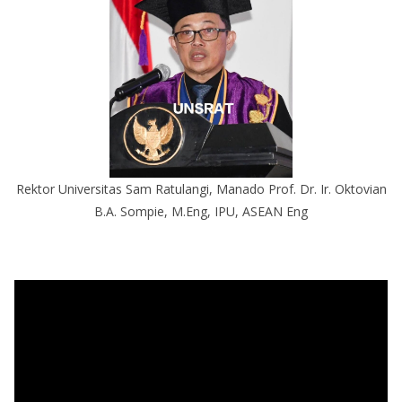
Rektor Universitas Sam Ratulangi, Manado Prof. Dr. Ir. Oktovian
B.A. Sompie, M.Eng, IPU, ASEAN Eng
P
e
m
u
t