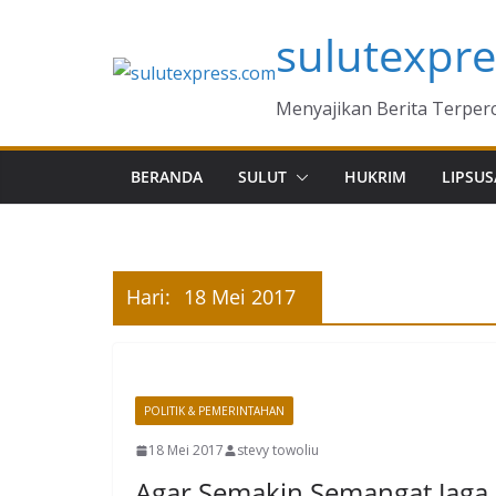
Skip
sulutexpr
to
content
Menyajikan Berita Terper
BERANDA
SULUT
HUKRIM
LIPSUS
Hari:
18 Mei 2017
POLITIK & PEMERINTAHAN
18 Mei 2017
stevy towoliu
Agar Semakin Semangat Jaga 