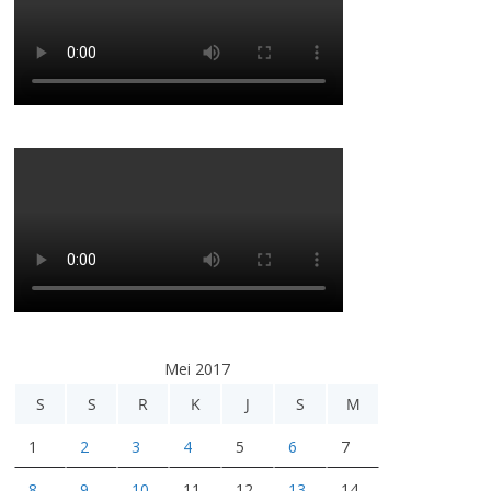
Mei 2017
S
S
R
K
J
S
M
1
2
3
4
5
6
7
8
9
10
11
12
13
14