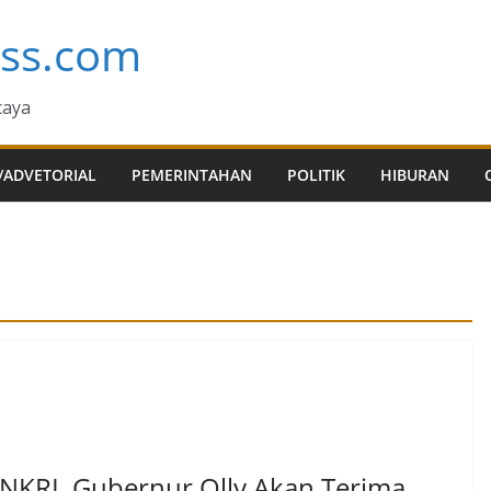
ess.com
caya
/ADVETORIAL
PEMERINTAHAN
POLITIK
HIBURAN
NKRI, Gubernur Olly Akan Terima