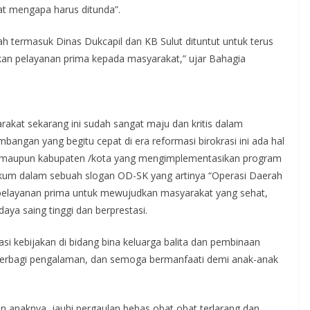
at mengapa harus ditunda”.
ah termasuk Dinas Dukcapil dan KB Sulut dituntut untuk terus
an pelayanan prima kepada masyarakat,” ujar Bahagia
akat sekarang ini sudah sangat maju dan kritis dalam
bangan yang begitu cepat di era reformasi birokrasi ini ada hal
i, maupun kabupaten /kota yang mengimplementasikan program
ngkum dalam sebuah slogan OD-SK yang artinya “Operasi Daerah
pelayanan prima untuk mewujudkan masyarakat yang sehat,
aya saing tinggi dan berprestasi.
si kebijakan di bidang bina keluarga balita dan pembinaan
berbagi pengalaman, dan semoga bermanfaati demi anak-anak
 anaknya, jauhi pergaulan bebas obat obat terlarang dan