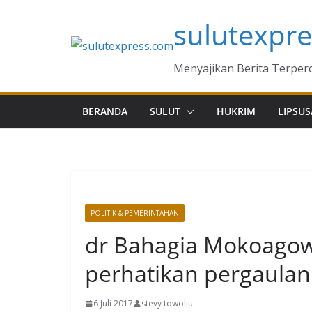
Skip
sulutexpr
to
content
Menyajikan Berita Terper
BERANDA
SULUT
HUKRIM
LIPSUS
POLITIK & PEMERINTAHAN
dr Bahagia Mokoagow
perhatikan pergaula
6 Juli 2017
stevy towoliu