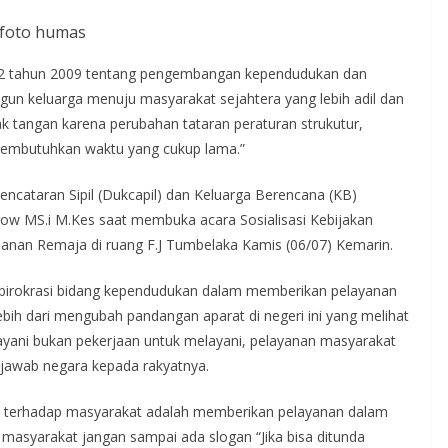
foto humas
 52 tahun 2009 tentang pengembangan kependudukan dan
n keluarga menuju masyarakat sejahtera yang lebih adil dan
ak tangan karena perubahan tataran peraturan strukutur,
 membutuhkan waktu yang cukup lama.”
ncataran Sipil (Dukcapil) dan Keluarga Berencana (KB)
gow MS.i M.Kes saat membuka acara Sosialisasi Kebijakan
anan Remaja di ruang F.J Tumbelaka Kamis (06/07) Kemarin.
i birokrasi bidang kependudukan dalam memberikan pelayanan
ebih dari mengubah pandangan aparat di negeri ini yang melihat
ayani bukan pekerjaan untuk melayani, pelayanan masyarakat
 jawab negara kepada rakyatnya.
a terhadap masyarakat adalah memberikan pelayanan dalam
masyarakat jangan sampai ada slogan “Jika bisa ditunda