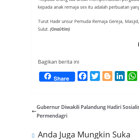
kepada anak remaja sex itu adalah perbuatan yang 
Turut Hadir unsur Pemuda Remaja Gereja, Masjid,
Sulut.
(Onal/tim)
Bagikan berita ini
F
T
Bl
Li
Share
ac
w
o
n
e
itt
g
k
b
er
g
e
Gubernur Diwakili Palandung Hadiri Sosiali
o
er
dI
Permendagri
o
n
Anda Juga Mungkin Suka
k