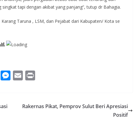
singkat tapi dengan akibat yang panjang”, tutup dr Bahagia.
 Karang Taruna , LSM, dan Pejabat dari Kabupaten/ Kota se
W
M
E
Pr
h
e
m
in
at
ss
ai
t
s
e
l
sasi
Rakernas Pikat, Pemprov Sulut Beri Apresiasi
A
n
Positif
p
g
p
er