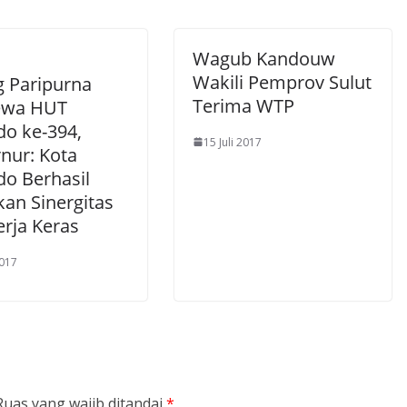
Wagub Kandouw
Wakili Pemprov Sulut
g Paripurna
Terima WTP
ewa HUT
o ke-394,
15 Juli 2017
nur: Kota
o Berhasil
kan Sinergitas
erja Keras
2017
Ruas yang wajib ditandai
*