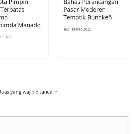
ota Pimpin
Bahas Perancangan
 Terbatas
Pasar Moderen
ama
Tematik Bunakeñ
pimda Manado
21 Maret 2022
t 2022
Ruas yang wajib ditandai
*