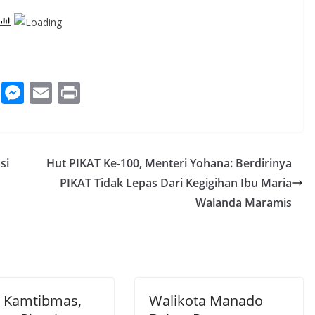
W
M
E
Pr
h
e
m
in
at
ss
ai
t
s
e
l
si
Hut PIKAT Ke-100, Menteri Yohana: Berdirinya
A
n
PIKAT Tidak Lepas Dari Kegigihan Ibu Maria
p
g
Walanda Maramis
p
er
 Kamtibmas,
Walikota Manado