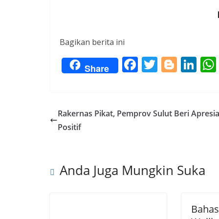
Bagikan berita ini
F
T
Bl
Li
Share
ac
w
o
n
e
itt
g
k
b
er
g
e
Rakernas Pikat, Pemprov Sulut Beri Apresia
o
er
dI
Positif
o
n
k
Anda Juga Mungkin Suka
Bahas