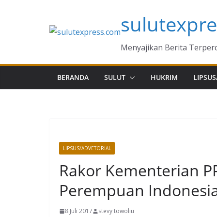
Skip
sulutexpr
to
content
Menyajikan Berita Terper
BERANDA
SULUT
HUKRIM
LIPSUS
LIPSUS/ADVETORIAL
Rakor Kementerian PP
Perempuan Indonesia
8 Juli 2017
stevy towoliu