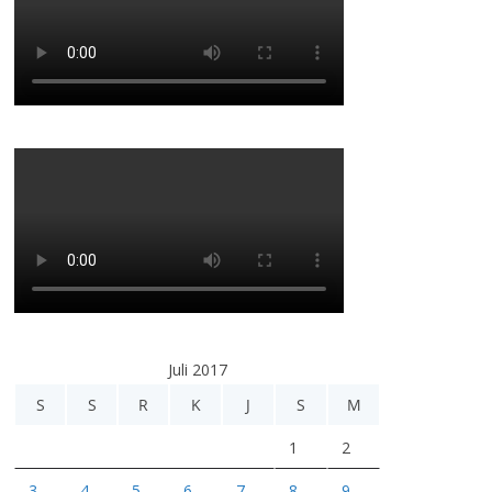
Juli 2017
S
S
R
K
J
S
M
1
2
3
4
5
6
7
8
9