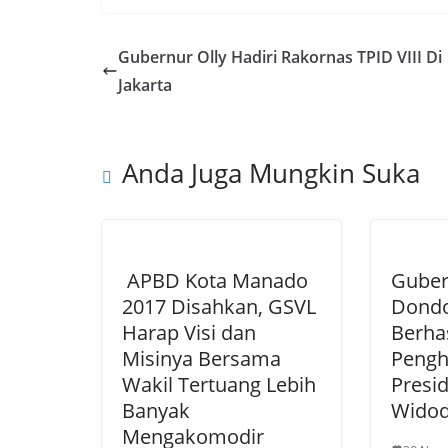
e
itt
g
k
b
er
g
e
Gubernur Olly Hadiri Rakornas TPID VIII Di
o
er
dI
Jakarta
o
n
k
Anda Juga Mungkin Suka
APBD Kota Manado
Guber
2017 Disahkan, GSVL
Dond
Harap Visi dan
Berha
Misinya Bersama
Pengh
Wakil Tertuang Lebih
Presi
Banyak
Wido
Mengakomodir