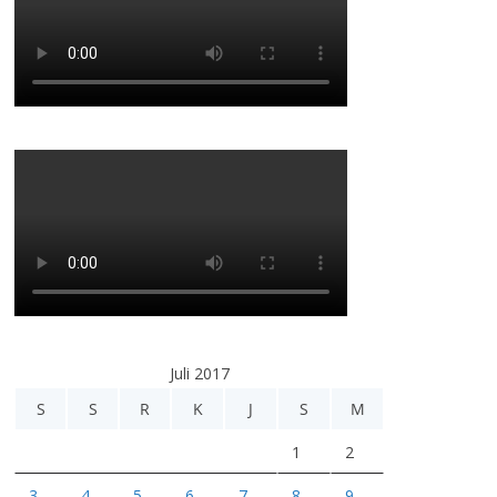
Juli 2017
S
S
R
K
J
S
M
1
2
3
4
5
6
7
8
9