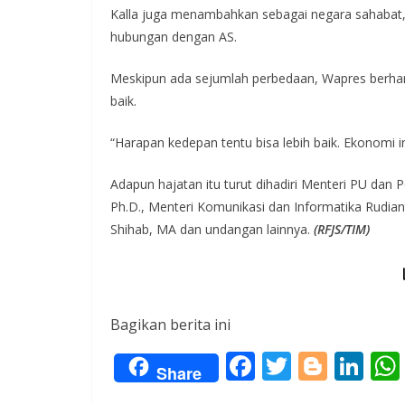
Kalla juga menambahkan sebagai negara sahabat,
hubungan dengan AS.
Meskipun ada sejumlah perbedaan, Wapres berhar
baik.
“Harapan kedepan tentu bisa lebih baik. Ekonomi i
Adapun hajatan itu turut dihadiri Menteri PU da
Ph.D., Menteri Komunikasi dan Informatika Rudia
Shihab, MA dan undangan lainnya.
(RFJS/TIM)
Bagikan berita ini
F
T
Bl
Li
Share
ac
w
o
n