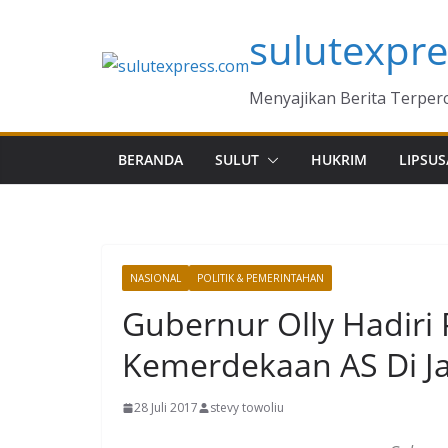
Skip
sulutexpr
to
content
Menyajikan Berita Terper
BERANDA
SULUT
HUKRIM
LIPSUS
NASIONAL
POLITIK & PEMERINTAHAN
Gubernur Olly Hadiri 
Kemerdekaan AS Di Ja
28 Juli 2017
stevy towoliu