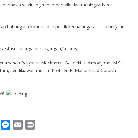
 Indonesia selalu ingin memperbaiki dan meningkatkan
ap hubungan ekonomi dan politik kedua negara tetap berjalan
nvestasi dan juga perdagangan,” ujarnya.
n Perumahan Rakyat Ir. Mochamad Basoeki Hadimoeljono, M.Sc.,
ntara, cendikiawan muslim Prof. Dr. H. Muhammad Quraish
W
M
E
Pr
h
e
m
in