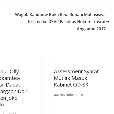
at
ss
ai
t
s
e
l
Wagub Kandouw Buka Bina Rohani Mahasiswa
A
n
Kristen ke-XXVII Fakultas Hukum Unsrat
p
g
Angkatan 2017
p
er
nur Olly
Assessment Syarat
okambey
Mutlak Masuk
sil Dapat
Kabinet OD-SK
argaan Dari
8 November 2016
den Joko
do