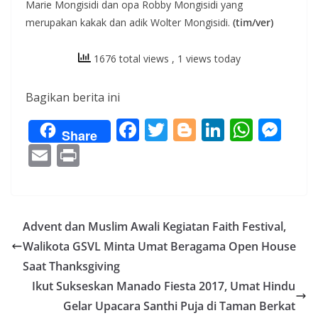
Marie Mongisidi dan opa Robby Mongisidi yang
merupakan kakak dan adik Wolter Mongisidi.
(tim/ver)
1676 total views
, 1 views today
Bagikan berita ini
F
T
Bl
Li
W
M
Share
ac
w
o
n
h
e
E
Pr
e
itt
g
k
at
ss
m
in
b
er
g
e
s
e
ai
t
o
er
dI
A
n
l
Advent dan Muslim Awali Kegiatan Faith Festival,
o
n
p
g
Walikota GSVL Minta Umat Beragama Open House
k
p
er
Saat Thanksgiving
Ikut Sukseskan Manado Fiesta 2017, Umat Hindu
Gelar Upacara Santhi Puja di Taman Berkat