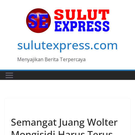
Skip
to
content
sulutexpress.com
Menyajikan Berita Terpercaya
MANADO
Semangat Juang Wolter
Mongisidi Harus Terus