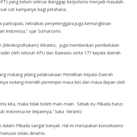
 (DPT) yang belum selesai dianggap berpotensi menjadi masalah.
oal cuti kampanye bagi petahana.
a paritsipasi, netralitas penyelenggara.Juga kemungkinan
an Indonesia,” ujar Sumarsono.
an (Menkopolhukam) Wiranto, juga memberikan pembekalan
ihadiri oleh seluruh KPU dan Bawaslu serta 171 kepala daerah
g matang jelang pelaksanaan Pemilihan Kepala Daerah
jatinya sedang memilih pemimpin masa kini dan masa depan oleh
ensi kita, maka tidak boleh main-main. Sebab itu Pilkada harus
b Indonesia ke depannya,” kata Wiranto
dalam Pilkada sangat banyak. Hal ini merupakan konsekuensi
manusia selalu dinamis.