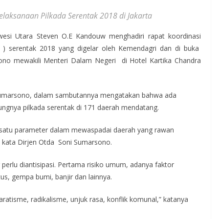
laksanaan Pilkada Serentak 2018 di Jakarta
wesi Utara Steven O.E Kandouw menghadiri rapat koordinasi
 ) serentak 2018 yang digelar oleh Kemendagri dan di buka
no mewakili Menteri Dalam Negeri di Hotel Kartika Chandra
 Sumarsono, dalam sambutannya mengatakan bahwa ada
ungnya pilkada serentak di 171 daerah mendatang.
h satu parameter dalam mewaspadai daerah yang rawan
” kata Dirjen Otda Soni Sumarsono.
erlu diantisipasi. Pertama risiko umum, adanya faktor
s, gempa bumi, banjir dan lainnya.
atisme, radikalisme, unjuk rasa, konflik komunal,” katanya