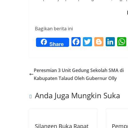
Bagikan berita ini
F
T
Bl
Li
Share
ac
w
o
n
e
itt
g
k
b
er
g
e
Peresmian 3 Unit Gedung Sekolah SMA di
o
er
dI
Kabupaten Talaud Oleh Gubernur Olly
o
n
Anda Juga Mungkin Suka
k
Silangen Buka Rapat
Pempr