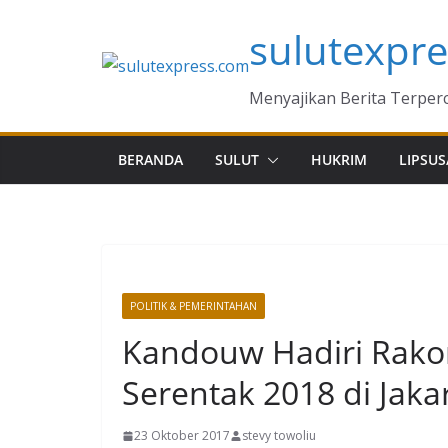
Skip
sulutexpr
to
content
Menyajikan Berita Terper
BERANDA
SULUT
HUKRIM
LIPSUS
POLITIK & PEMERINTAHAN
Kandouw Hadiri Rakor
Serentak 2018 di Jaka
23 Oktober 2017
stevy towoliu