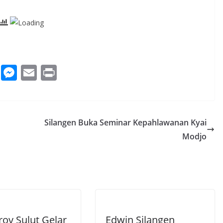
W
M
E
Pr
h
e
m
in
at
ss
ai
t
s
e
l
Silangen Buka Seminar Kepahlawanan Kyai
A
n
Modjo
p
g
p
er
ov Sulut Gelar
Edwin Silangen