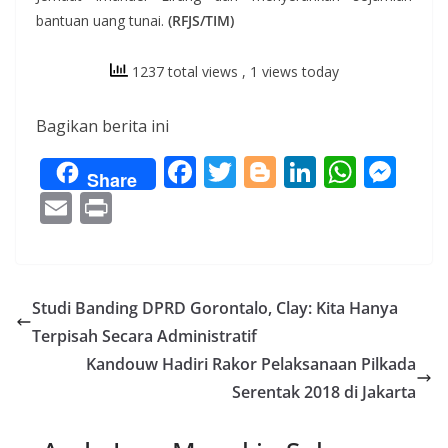
bantuan uang tunai.
(RFJS/TIM)
1237 total views
, 1 views today
Bagikan berita ini
F
T
Bl
Li
W
M
Share
ac
w
o
n
h
e
E
Pr
e
itt
g
k
at
ss
m
in
b
er
g
e
s
e
ai
t
o
er
dI
A
n
l
Studi Banding DPRD Gorontalo, Clay: Kita Hanya
o
n
p
g
Terpisah Secara Administratif
k
p
er
Kandouw Hadiri Rakor Pelaksanaan Pilkada
Serentak 2018 di Jakarta