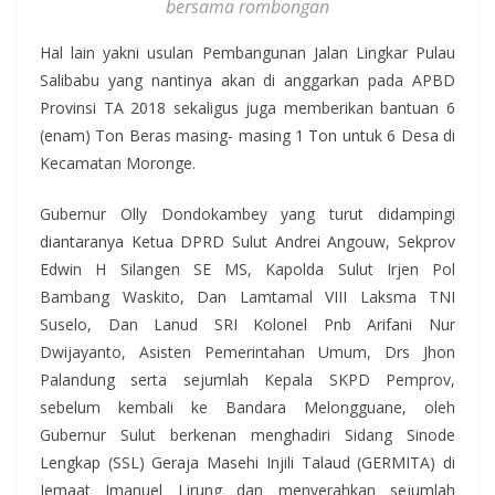
bersama rombongan
Hal lain yakni usulan Pembangunan Jalan Lingkar Pulau
Salibabu yang nantinya akan di anggarkan pada APBD
Provinsi TA 2018 sekaligus juga memberikan bantuan 6
(enam) Ton Beras masing- masing 1 Ton untuk 6 Desa di
Kecamatan Moronge.
Gubernur Olly Dondokambey yang turut didampingi
diantaranya Ketua DPRD Sulut Andrei Angouw, Sekprov
Edwin H Silangen SE MS, Kapolda Sulut Irjen Pol
Bambang Waskito, Dan Lamtamal VIII Laksma TNI
Suselo, Dan Lanud SRI Kolonel Pnb Arifani Nur
Dwijayanto, Asisten Pemerintahan Umum, Drs Jhon
Palandung serta sejumlah Kepala SKPD Pemprov,
sebelum kembali ke Bandara Melongguane, oleh
Gubernur Sulut berkenan menghadiri Sidang Sinode
Lengkap (SSL) Geraja Masehi Injili Talaud (GERMITA) di
Jemaat Imanuel Lirung dan menyerahkan sejumlah