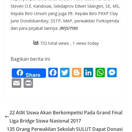
Steven O.E. Kandouw, Sekdaprov Edwin Silangen, SE, MS,
Kepala Biro Umum yang juga Plt. Kepala Biro PKKP Clay
June Dondokambey, SSTP, MAP, perwakilan Forkopimda
dan para pejabat lainnya.
(RFJS/TIM)
732 total views
, 1 views today
Bagikan berita ini
F
T
Bl
Li
W
M
Share
ac
w
o
n
h
e
E
Pr
e
itt
g
k
at
ss
m
in
b
er
g
e
s
e
ai
t
o
er
dI
A
n
l
22 Atlit Siswa Akan Berkompetisi Pada Grand Final
o
n
p
g
Liga Bridge Siswa Nasional 2017
k
p
er
135 Orang Perwakilan Sekolah SULUT Dapat Donasi