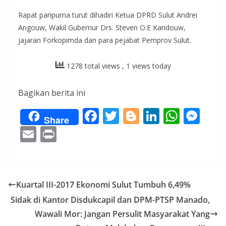
Rapat paripurna turut dihadiri Ketua DPRD Sulut Andrei
Angouw, Wakil Gubernur Drs. Steven O.E Kandouw,
jajaran Forkopimda dan para pejabat Pemprov Sulut.
1278 total views
, 1 views today
Bagikan berita ini
F
T
Bl
Li
W
M
Share
ac
w
o
n
h
e
E
Pr
e
itt
g
k
at
ss
m
in
b
er
g
e
s
e
ai
t
o
er
dI
A
n
l
Kuartal III-2017 Ekonomi Sulut Tumbuh 6,49%
o
n
p
g
Sidak di Kantor Disdukcapil dan DPM-PTSP Manado,
k
p
er
Wawali Mor: Jangan Persulit Masyarakat Yang