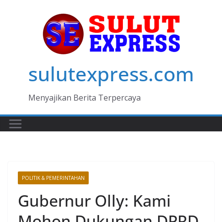
Skip
to
content
sulutexpress.com
Menyajikan Berita Terpercaya
POLITIK & PEMERINTAHAN
Gubernur Olly: Kami
Mohon Dukungan DPRD