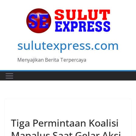
Skip
to
content
sulutexpress.com
Menyajikan Berita Terpercaya
MANADO
Tiga Permintaan Koalisi
Mapalus Saat Gelar Aksi