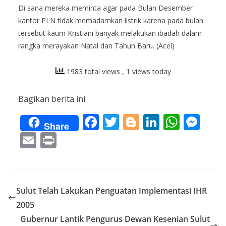
Di sana mereka meminta agar pada Bulan Desember
kantor PLN tidak memadamkan listrik karena pada bulan
tersebut kaum Kristiani banyak melakukan ibadah dalam
rangka merayakan Natal dan Tahun Baru. (Acel)
1983 total views
, 1 views today
Bagikan berita ini
F
T
Bl
Li
W
M
Share
ac
w
o
n
h
e
E
Pr
e
itt
g
k
at
ss
m
in
b
er
g
e
s
e
ai
t
o
er
dI
A
n
l
Sulut Telah Lakukan Penguatan Implementasi IHR
o
n
p
g
2005
k
p
er
Gubernur Lantik Pengurus Dewan Kesenian Sulut