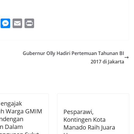
W
M
E
Pr
h
e
m
in
at
ss
ai
t
s
e
l
d
Gubernur Olly Hadiri Pertemuan Tahunan BI
A
n
2017 di Jakarta
p
g
p
er
Mengajak
uh Warga GMIM
Pesparawi,
ndengan
Kontingen Kota
n Dalam
Manado Raih Juara