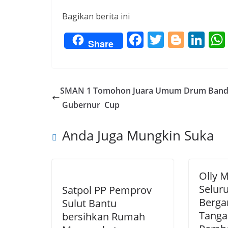
Bagikan berita ini
F
T
Bl
Li
Share
ac
w
o
n
e
itt
g
k
b
er
g
e
SMAN 1 Tomohon Juara Umum Drum Ban
o
er
dI
Gubernur Cup
o
n
Anda Juga Mungkin Suka
k
Olly 
Selur
Satpol PP Pemprov
Berga
Sulut Bantu
Tanga
bersihkan Rumah