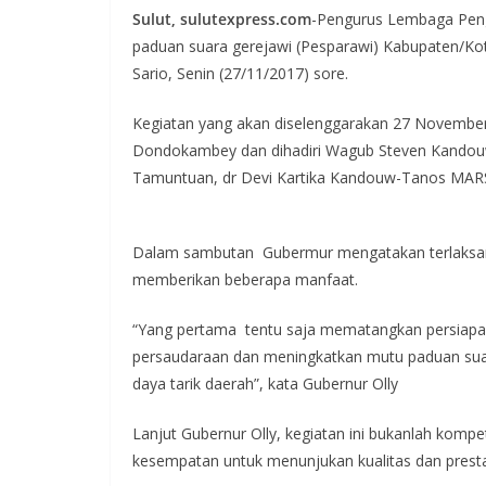
Sulut, sulutexpress.com
-Pengurus Lembaga Pen
paduan suara gerejawi (Pesparawi) Kabupaten/Kota
Sario, Senin (27/11/2017) sore.
Kegiatan yang akan diselenggarakan 27 November 
Dondokambey dan dihadiri Wagub Steven Kandouw
Tamuntuan, dr Devi Kartika Kandouw-Tanos MARS 
Dalam sambutan Gubermur mengatakan terlaksan
memberikan beberapa manfaat.
“Yang pertama tentu saja mematangkan persiapa
persaudaraan dan meningkatkan mutu paduan suara
daya tarik daerah”, kata Gubernur Olly
Lanjut Gubernur Olly, kegiatan ini bukanlah kompe
kesempatan untuk menunjukan kualitas dan presta