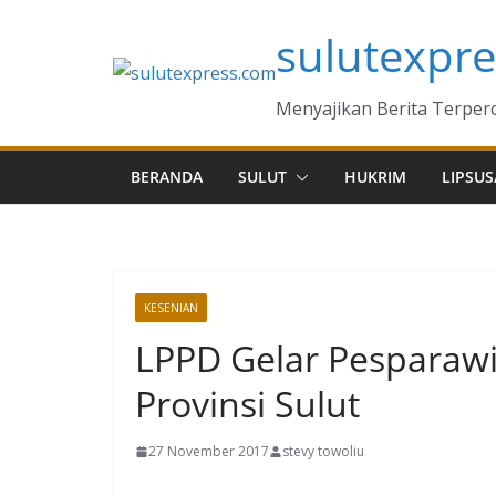
Skip
sulutexpr
to
content
Menyajikan Berita Terper
BERANDA
SULUT
HUKRIM
LIPSUS
KESENIAN
LPPD Gelar Pesparaw
Provinsi Sulut
27 November 2017
stevy towoliu