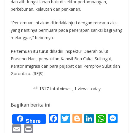
dan alih fungsi lahan baik di sektor pertambangan,
perkebunan, kelautan dan perikanan.
“Pertemuan ini akan ditindaklanjuti dengan rencana aksi
yang nantinya bermuara pada penerapan sanksi bagi yang
melanggar,” bebernya.
Pertemuan itu turut dihadiri Inspektur Daerah Sulut
Praseno Hadi, perwakilan Kanwil Bea Cukai Sulbagut,
Kantor Imigrasi dan para pejabat dari Pemprov Sulut dan
Gorontalo. (RFJS)
1317 total views
, 1 views today
Bagikan berita ini
F
T
Bl
Li
W
M
Share
ac
w
o
n
h
e
E
Pr