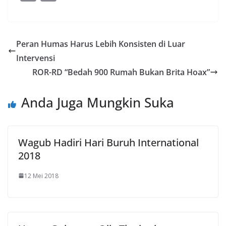
e
itt
g
k
at
ss
m
in
b
er
g
e
s
e
ai
t
o
er
dI
A
n
l
Peran Humas Harus Lebih Konsisten di Luar
o
n
p
g
Intervensi
k
p
er
ROR-RD “Bedah 900 Rumah Bukan Brita Hoax”
Anda Juga Mungkin Suka
Wagub Hadiri Hari Buruh International
2018
12 Mei 2018