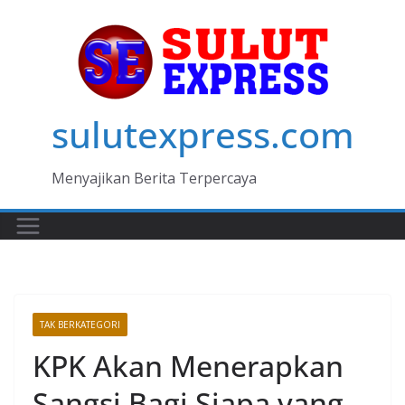
Skip
to
content
sulutexpress.com
Menyajikan Berita Terpercaya
TAK BERKATEGORI
KPK Akan Menerapkan
Sangsi Bagi Siapa yang