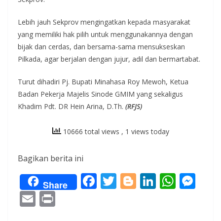
Lebih jauh Sekprov mengingatkan kepada masyarakat
yang memiliki hak pilih untuk menggunakannya dengan
bijak dan cerdas, dan bersama-sama mensukseskan
Pilkada, agar berjalan dengan jujur, adil dan bermartabat.
Turut dihadiri Pj. Bupati Minahasa Roy Mewoh, Ketua
Badan Pekerja Majelis Sinode GMIM yang sekaligus
Khadim Pdt. DR Hein Arina, D.Th.
(RFJS)
10666 total views
, 1 views today
Bagikan berita ini
F
T
Bl
Li
W
M
Share
ac
w
o
n
h
e
E
Pr
e
itt
g
k
at
ss
m
in