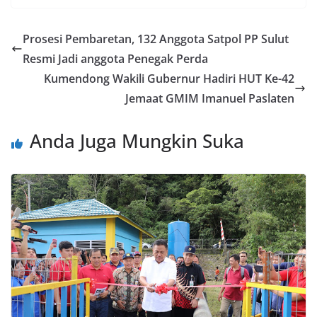
b
er
g
e
s
e
ai
t
o
er
dI
A
n
l
Prosesi Pembaretan, 132 Anggota Satpol PP Sulut
o
n
p
g
Resmi Jadi anggota Penegak Perda
k
p
er
Kumendong Wakili Gubernur Hadiri HUT Ke-42
Jemaat GMIM Imanuel Paslaten
Anda Juga Mungkin Suka