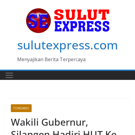
Skip
to
content
sulutexpress.com
Menyajikan Berita Terpercaya
TONDANO
Wakili Gubernur,
Silangen Hadiri HUT Ke