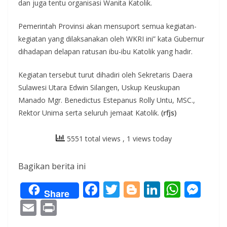
dan juga tentu organisasi Wanita Katolik.
Pemerintah Provinsi akan mensuport semua kegiatan-
kegiatan yang dilaksanakan oleh WKRI ini” kata Gubernur
dihadapan delapan ratusan ibu-ibu Katolik yang hadir.
Kegiatan tersebut turut dihadiri oleh Sekretaris Daera
Sulawesi Utara Edwin Silangen, Uskup Keuskupan
Manado Mgr. Benedictus Estepanus Rolly Untu, MSC.,
Rektor Unima serta seluruh jemaat Katolik.
(rfjs)
5551 total views
, 1 views today
Bagikan berita ini
F
T
Bl
Li
W
M
Share
ac
w
o
n
h
e
E
Pr
e
itt
g
k
at
ss
m
in