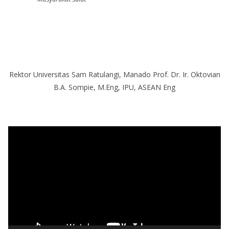
Rektor Universitas Sam Ratulangi, Manado Prof. Dr. Ir. Oktovian
B.A. Sompie, M.Eng, IPU, ASEAN Eng
P
e
m
u
t
a
r
V