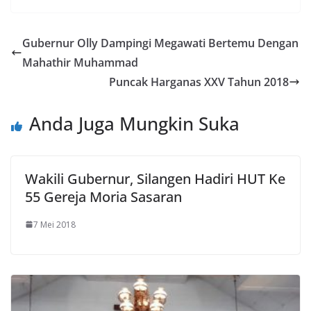
b
er
g
e
s
e
ai
t
o
er
dI
A
n
l
Gubernur Olly Dampingi Megawati Bertemu Dengan
o
n
p
g
Mahathir Muhammad
k
p
er
Puncak Harganas XXV Tahun 2018
Anda Juga Mungkin Suka
Wakili Gubernur, Silangen Hadiri HUT Ke
55 Gereja Moria Sasaran
7 Mei 2018