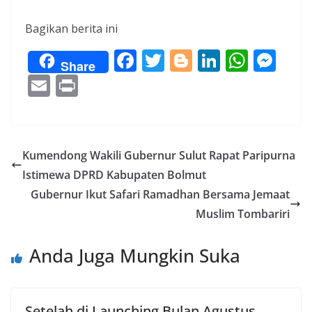
Bagikan berita ini
F
T
Bl
Li
W
M
Share
ac
w
o
n
h
e
E
Pr
e
itt
g
k
at
ss
m
in
b
er
g
e
s
e
ai
t
o
er
dI
A
n
l
Kumendong Wakili Gubernur Sulut Rapat Paripurna
o
n
p
g
Istimewa DPRD Kabupaten Bolmut
k
p
er
Gubernur Ikut Safari Ramadhan Bersama Jemaat
Muslim Tombariri
Anda Juga Mungkin Suka
Setelah di Launching Bulan Agustus