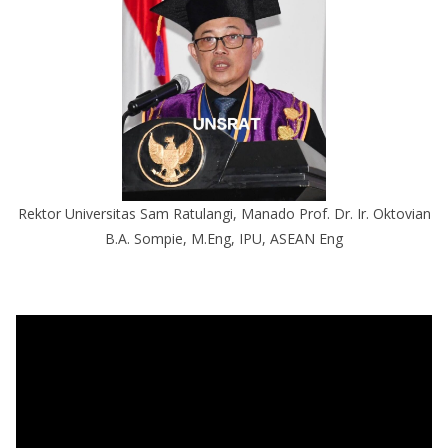
Rektor Universitas Sam Ratulangi, Manado Prof. Dr. Ir. Oktovian
B.A. Sompie, M.Eng, IPU, ASEAN Eng
P
e
m
u
t