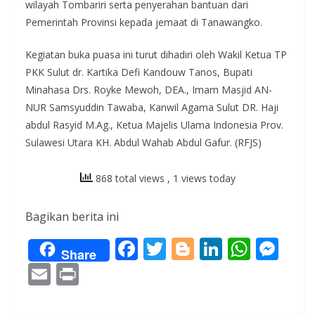
wilayah Tombariri serta penyerahan bantuan dari
Pemerintah Provinsi kepada jemaat di Tanawangko.
Kegiatan buka puasa ini turut dihadiri oleh Wakil Ketua TP
PKK Sulut dr. Kartika Defi Kandouw Tanos, Bupati
Minahasa Drs. Royke Mewoh, DEA., Imam Masjid AN-
NUR Samsyuddin Tawaba, Kanwil Agama Sulut DR. Haji
abdul Rasyid M.Ag., Ketua Majelis Ulama Indonesia Prov.
Sulawesi Utara KH. Abdul Wahab Abdul Gafur. (RFJS)
868 total views
, 1 views today
Bagikan berita ini
F
T
Bl
Li
W
M
Share
ac
w
o
n
h
e
E
Pr
e
itt
g
k
at
ss
m
in