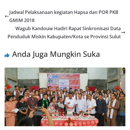
b
er
g
e
s
e
ai
t
o
er
dI
A
n
l
Jadwal Pelaksanaan kegiatan Hapsa dan POR PKB
o
n
p
g
GMIM 2018
k
p
er
Wagub Kandouw Hadiri Rapat Sinkronisasi Data
Penduduk Miskin Kabupaten/Kota se Provinsi Sulut
Anda Juga Mungkin Suka