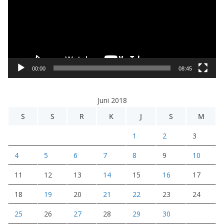
u
t
a
r
V
i
00:00
08:45
d
e
Juni 2018
o
S
S
R
K
J
S
M
1
2
3
4
5
6
7
8
9
10
11
12
13
14
15
16
17
18
19
20
21
22
23
24
25
26
27
28
29
30