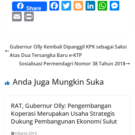
F
T
Bl
Li
W
M
Share
ac
w
o
n
h
e
E
Pr
e
itt
g
k
at
ss
m
in
b
er
g
e
s
e
ai
t
o
er
dI
A
n
l
Gubernur Olly Kembali Dipanggil KPK sebagai Saksi
o
n
p
g
Atas Dua Tersangka Baru e-KTP
k
p
er
Sosialisasi Permendagri Nomor 38 Tahun 2018
Anda Juga Mungkin Suka
RAT, Gubernur Olly: Pengembangan
Koperasi Merupakan Usaha Strategis
Dukung Pembangunan Ekonomi Sulut
9 Maret 2019