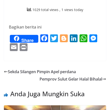
1029 total views
, 1 views today
Bagikan berita ini
F
T
Bl
Li
W
M
Share
ac
w
o
n
h
e
E
Pr
e
itt
g
k
at
ss
m
in
b
er
g
e
s
e
ai
t
o
er
dI
A
n
l
Sekda Silangen Pimpin Apel perdana
o
n
p
g
Pemprov Sulut Gelar Halal Bihalal
k
p
er
Anda Juga Mungkin Suka