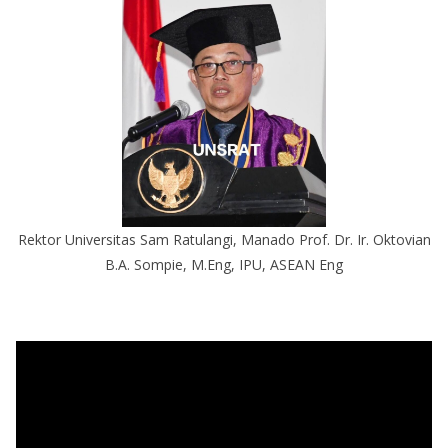
Rektor Universitas Sam Ratulangi, Manado Prof. Dr. Ir. Oktovian
B.A. Sompie, M.Eng, IPU, ASEAN Eng
P
e
m
u