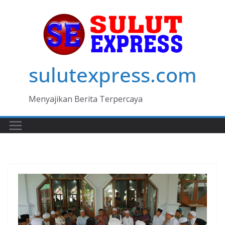
Skip
to
content
sulutexpress.com
Menyajikan Berita Terpercaya