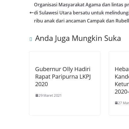
b
er
g
e
Organisasi Masyarakat Agama dan lintas pr
o
er
dI
di Sulawesi Utara bersatu untuk melindung
o
n
ribu anak dari ancaman Campak dan Rubel
k
Anda Juga Mungkin Suka
Gubernur Olly Hadiri
Heba
Rapat Paripurna LKPJ
Kando
2020
Ketu
2020
29 Maret 2021
27 Mar