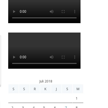
Juli 2018
S
S
R
K
J
S
M
1
2
3
4
5
6
7
8