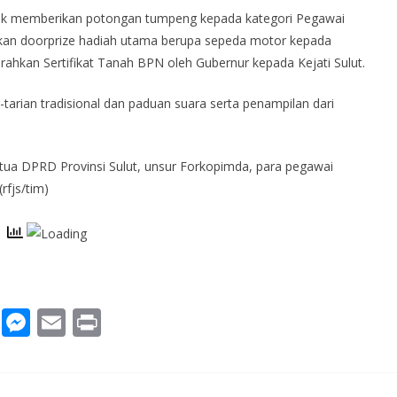
tuk memberikan potongan tumpeng kepada kategori Pegawai
kan doorprize hadiah utama berupa sepeda motor kepada
rahkan Sertifikat Tanah BPN oleh Gubernur kepada Kejati Sulut.
-tarian tradisional dan paduan suara serta penampilan dari
etua DPRD Provinsi Sulut, unsur Forkopimda, para pegawai
rfjs/tim)
W
M
E
Pr
h
e
m
in
at
ss
ai
t