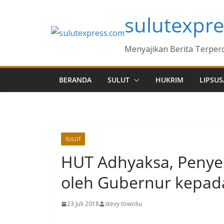
Skip
sulutexpr
to
content
Menyajikan Berita Terper
BERANDA
SULUT
HUKRIM
LIPSUS
SULUT
HUT Adhyaksa, Penyer
oleh Gubernur kepada
23 Juli 2018
stevy towoliu