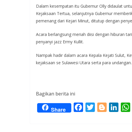
Dalam kesempatan itu Gubernur Olly didaulat un
Kejaksaan Tertua, selanjutnya Gubernur memberi
pemenang dari Kejari Minut, ditutup dengan penye
Acara berlangsung meriah diisi dengan hiburan tari
penyanyi jazz Ermy Kullit.
Nampak hadir dalam acara Kepala Kejati Sulut, K
kejaksaan se Sulawesi Utara serta para undangan.(
Bagikan berita ini
F
T
Bl
Li
Share
ac
w
o
n
e
itt
g
k