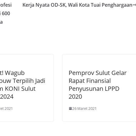
s
e
l
ofesi
Kerja Nyata OD-SK, Wali Kota Tuai Penghargaan
A
n
i 600
p
g
la
p
er
t! Wagub
Pemprov Sulut Gelar
uw Terpilih Jadi
Rapat Finansial
m KONI Sulut
Penyusunan LPPD
-2024
2020
et 2021
26 Maret 2021