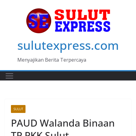
Skip
to
content
sulutexpress.com
Menyajikan Berita Terpercaya
SULUT
PAUD Walanda Binaan
TP PKK Sulut