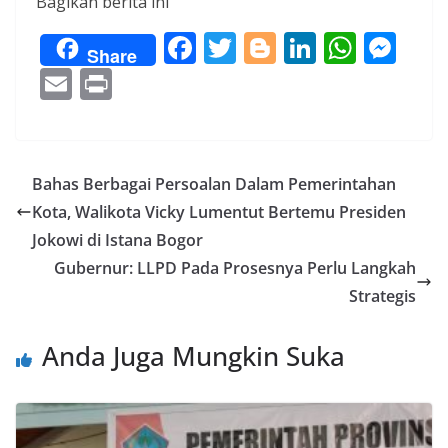
Bagikan berita ini
F
T
Bl
Li
W
M
Share
ac
w
o
n
h
e
E
Pr
e
itt
g
k
at
ss
m
in
b
er
g
e
s
e
ai
t
o
er
dI
A
n
l
Bahas Berbagai Persoalan Dalam Pemerintahan
o
n
p
g
Kota, Walikota Vicky Lumentut Bertemu Presiden
k
p
er
Jokowi di Istana Bogor
Gubernur: LLPD Pada Prosesnya Perlu Langkah
Strategis
Anda Juga Mungkin Suka