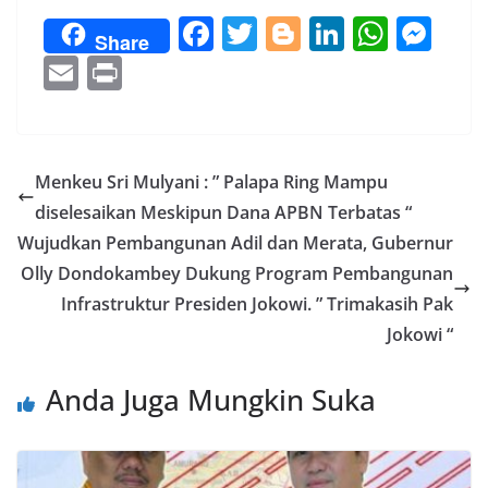
F
T
Bl
Li
W
M
Share
ac
w
o
n
h
e
E
Pr
e
itt
g
k
at
ss
m
in
b
er
g
e
s
e
ai
t
o
er
dI
A
n
l
Menkeu Sri Mulyani : ” Palapa Ring Mampu
o
n
p
g
diselesaikan Meskipun Dana APBN Terbatas “
k
p
er
Wujudkan Pembangunan Adil dan Merata, Gubernur
Olly Dondokambey Dukung Program Pembangunan
Infrastruktur Presiden Jokowi. ” Trimakasih Pak
Jokowi “
Anda Juga Mungkin Suka