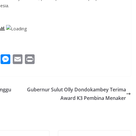
esia.
W
M
E
Pr
h
e
m
in
at
ss
ai
t
s
e
l
unggu
Gubernur Sulut Olly Dondokambey Terima
A
n
Award K3 Pembina Menaker
p
g
p
er