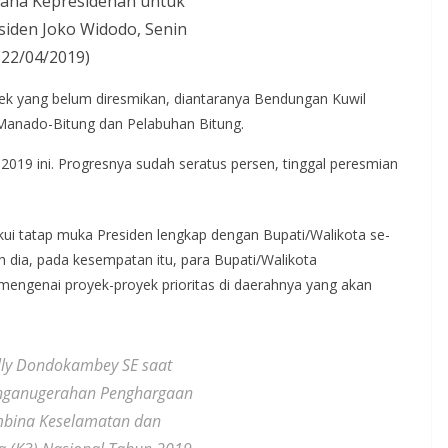
tana Kepresidenan untuk
iden Joko Widodo, Senin
(22/04/2019)
ek yang belum diresmikan, diantaranya Bendungan Kuwil
Manado-Bitung dan Pelabuhan Bitung.
019 ini. Progresnya sudah seratus persen, tinggal peresmian
kui tatap muka Presiden lengkap dengan Bupati/Walikota se-
 dia, pada kesempatan itu, para Bupati/Walikota
engenai proyek-proyek prioritas di daerahnya yang akan
ly Dondokambey SE saat
nganugerahan Penghargaan
mbina Keselamatan dan