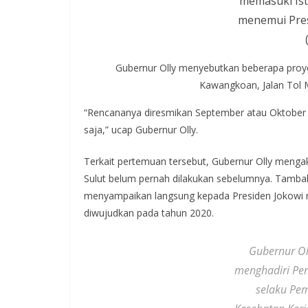
memasuki Is
menemui Pres
Gubernur Olly menyebutkan beberapa proy
Kawangkoan, Jalan Tol 
“Rencananya diresmikan September atau Oktober 2
saja,” ucap Gubernur Olly.
Terkait pertemuan tersebut, Gubernur Olly menga
Sulut belum pernah dilakukan sebelumnya. Tambah
menyampaikan langsung kepada Presiden Jokowi m
diwujudkan pada tahun 2020.
Gubernur Ol
menghadiri Pe
selaku Pe