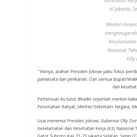
Kesehatan Kerj
di Jakarta, 
Menteri Ketena
menganugerah
Keselamatan 
Nasional Tah
Olly
“Intinya, arahan Presiden Jokowi yaitu fokus pe
pariwisata dan perikanan. Dan semua Bupati/Walik
dan kesehata
Pertemuan itu turut dihadiri sejumlah menteri ka
Perumahan Rakyat, Menteri Sekretaris Negara, M
Usai menemui Presiden Jokowi, Gubernur Olly D
Keselamatan dan Kesehatan Kerja (K3) Nasional T
Gatot Subroto Kav 71-73 Jakarta Selatan, Senin (