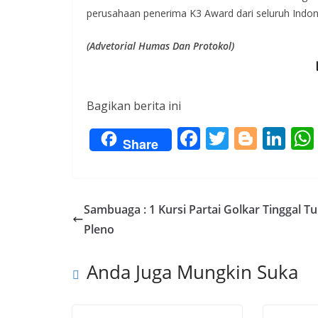
perusahaan penerima K3 Award dari seluruh Indon
(Advetorial Humas Dan Protokol)
Bagikan berita ini
F
T
Bl
Li
Share
ac
w
o
n
e
itt
g
k
b
er
g
e
Sambuaga : 1 Kursi Partai Golkar Tinggal T
o
er
dI
Pleno
o
n
Anda Juga Mungkin Suka
k