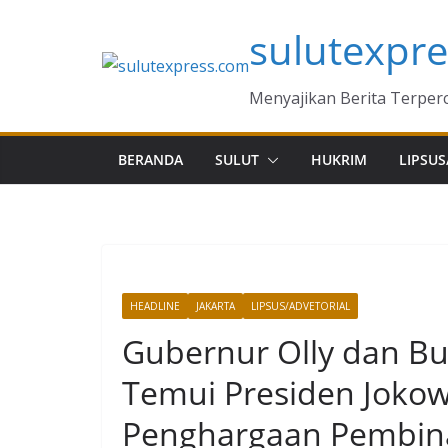
Skip
sulutexpr
to
content
Menyajikan Berita Terper
BERANDA
SULUT
HUKRIM
LIPSUS
HEADLINE
JAKARTA
LIPSUS/ADVETORIAL
Gubernur Olly dan Bu
Temui Presiden Jokow
Penghargaan Pembina