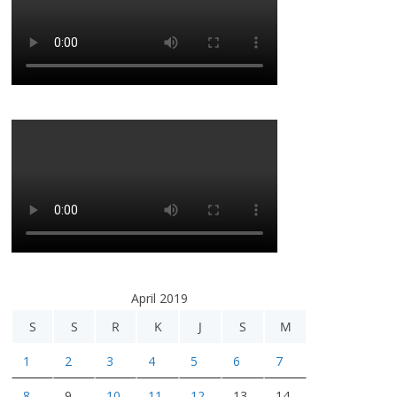
April 2019
S
S
R
K
J
S
M
1
2
3
4
5
6
7
8
9
10
11
12
13
14