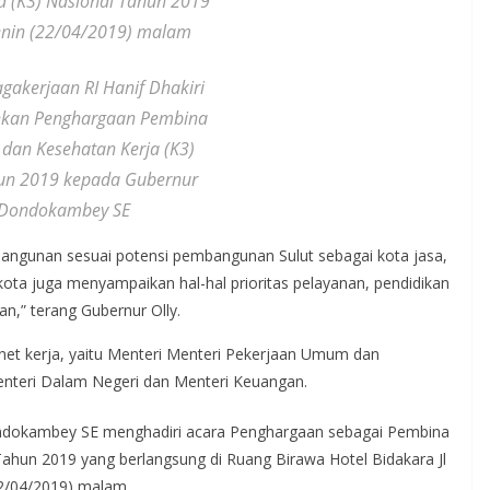
a (K3) Nasional Tahun 2019
Senin (22/04/2019) malam
gakerjaan RI Hanif Dhakiri
kan Penghargaan Pembina
dan Kesehatan Kerja (K3)
un 2019 kepada Gubernur
 Dondokambey SE
mbangunan sesuai potensi pembangunan Sulut sebagai kota jasa,
ota juga menyampaikan hal-hal prioritas pelayanan, pendidikan
n,” terang Gubernur Olly.
binet kerja, yaitu Menteri Menteri Pekerjaan Umum dan
enteri Dalam Negeri dan Menteri Keuangan.
ondokambey SE menghadiri acara Penghargaan sebagai Pembina
ahun 2019 yang berlangsung di Ruang Birawa Hotel Bidakara Jl
22/04/2019) malam.