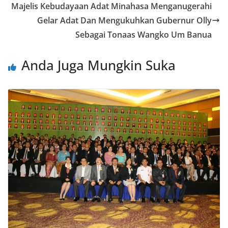
o
n
p
g
Majelis Kebudayaan Adat Minahasa Menganugerahi
k
p
er
Gelar Adat Dan Mengukuhkan Gubernur Olly
Sebagai Tonaas Wangko Um Banua
Anda Juga Mungkin Suka