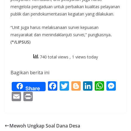
mengelola pengaduan untuk perbaikan kualitas pelayanan
publik dan pendokumentasian kegiatan yang dilakukan.
“Unit juga harus melaksanaan survei kepuasan
masyarakat dan menindaklanjuti survei,” pungkasnya
.
(*/LIPSUS)
740 total views
, 1 views today
Bagikan berita ini
F
T
Bl
Li
W
M
Share
ac
w
o
n
h
e
E
Pr
e
itt
g
k
at
ss
m
in
b
er
g
e
s
e
ai
t
o
er
dI
A
n
l
Mewoh Ungkap Soal Dana Desa