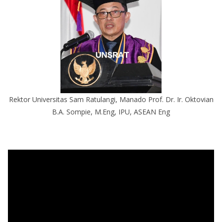
Rektor Universitas Sam Ratulangi, Manado Prof. Dr. Ir. Oktovian
B.A. Sompie, M.Eng, IPU, ASEAN Eng
P
e
m
u
t
a