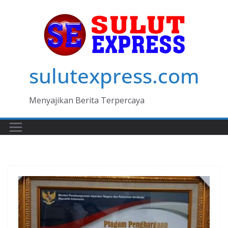
Skip
to
content
sulutexpress.com
Menyajikan Berita Terpercaya