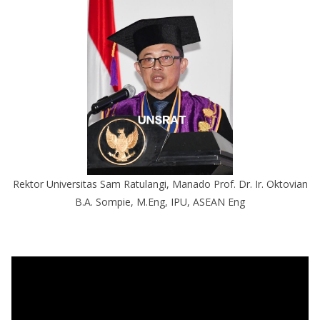
Rektor Universitas Sam Ratulangi, Manado Prof. Dr. Ir. Oktovian
B.A. Sompie, M.Eng, IPU, ASEAN Eng
P
e
m
u