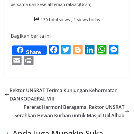
bersama dan kesejahteraan rakyat.(Ucan)
130 total views
, 1 views today
Bagikan berita ini
F
T
Bl
Li
W
M
Share
ac
w
o
n
h
e
E
Pr
e
itt
g
k
at
ss
m
in
b
er
g
e
s
e
ai
t
o
er
dI
A
n
l
Rektor UNSRAT Terima Kunjungan Kehormatan
o
n
p
g
DANKODAERAL VIII
k
p
er
Pererat Harmoni Beragama, Rektor UNSRAT
Serahkan Hewan Kurban untuk Masjid Ulil Albab
Anda Juga Mungkin Suka