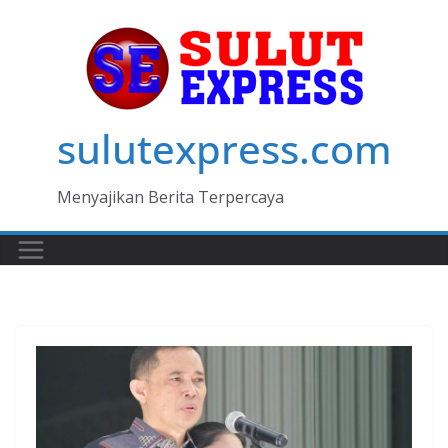
Skip
to
content
sulutexpress.com
Menyajikan Berita Terpercaya