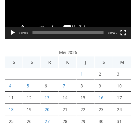
t
a
r
V
i
00:00
08:45
d
e
Mei 2026
o
S
S
R
K
J
S
M
1
2
3
4
5
6
7
8
9
10
11
12
13
14
15
16
17
18
19
20
21
22
23
24
25
26
27
28
29
30
31