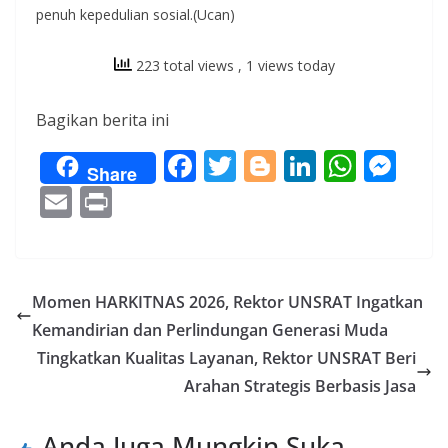
penuh kepedulian sosial.(Ucan)
223 total views
, 1 views today
Bagikan berita ini
F
T
Bl
Li
W
M
Share
ac
w
o
n
h
e
E
Pr
e
itt
g
k
at
ss
m
in
b
er
g
e
s
e
ai
t
o
er
dI
A
n
l
Momen HARKITNAS 2026, Rektor UNSRAT Ingatkan
o
n
p
g
Kemandirian dan Perlindungan Generasi Muda
k
p
er
Tingkatkan Kualitas Layanan, Rektor UNSRAT Beri
Arahan Strategis Berbasis Jasa
Anda Juga Mungkin Suka