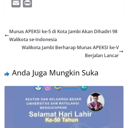
ac
w
o
n
h
e
E
Pr
e
itt
g
k
at
ss
m
in
b
er
g
e
s
e
ai
t
o
er
dI
A
n
l
Munas APEKSI ke-5 di Kota Jambi Akan Dihadiri 98
o
n
p
g
Walikota se-Indonesia
k
p
er
Walikota Jambi Berharap Munas APEKSI ke-V
Berjalan Lancar
Anda Juga Mungkin Suka