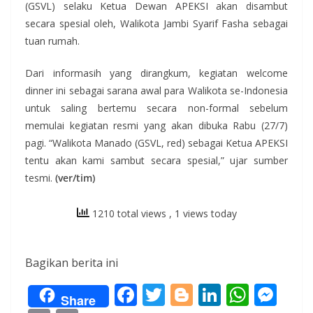
(GSVL) selaku Ketua Dewan APEKSI akan disambut
secara spesial oleh, Walikota Jambi Syarif Fasha sebagai
tuan rumah.
Dari informasih yang dirangkum, kegiatan welcome
dinner ini sebagai sarana awal para Walikota se-Indonesia
untuk saling bertemu secara non-formal sebelum
memulai kegiatan resmi yang akan dibuka Rabu (27/7)
pagi. “Walikota Manado (GSVL, red) sebagai Ketua APEKSI
tentu akan kami sambut secara spesial,” ujar sumber
tesmi.
(ver/tim)
1210 total views
, 1 views today
Bagikan berita ini
F
T
Bl
Li
W
M
Share