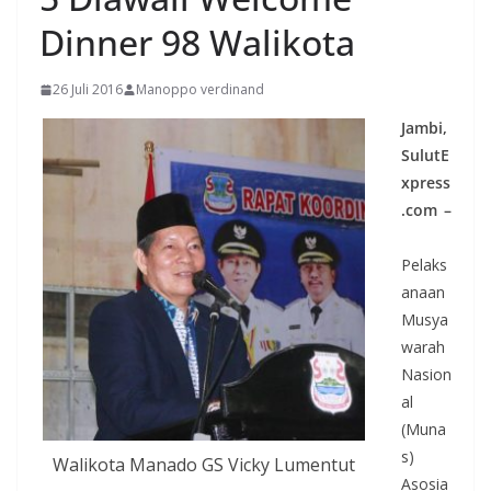
Dinner 98 Walikota
26 Juli 2016
Manoppo verdinand
Jambi,
SulutE
xpress
.com –
Pelaks
anaan
Musya
warah
Nasion
al
(Muna
s)
Walikota Manado GS Vicky Lumentut
Asosia