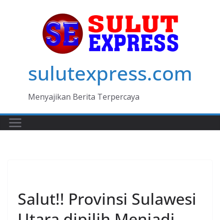
Skip
to
content
sulutexpress.com
Menyajikan Berita Terpercaya
MANADO
Salut!! Provinsi Sulawesi
Utara dipilih Menjadi