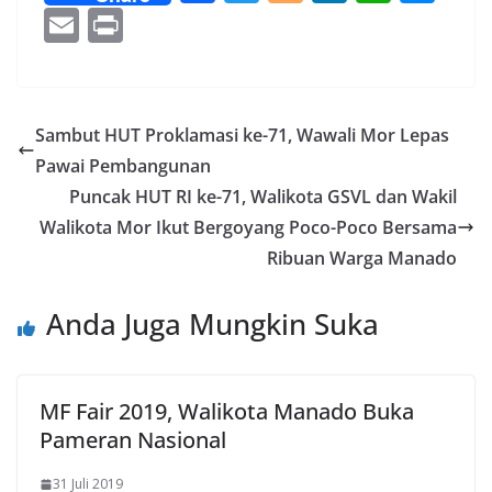
ac
w
o
n
h
e
E
Pr
e
itt
g
k
at
ss
m
in
b
er
g
e
s
e
ai
t
o
er
dI
A
n
l
Sambut HUT Proklamasi ke-71, Wawali Mor Lepas
o
n
p
g
Pawai Pembangunan
k
p
er
Puncak HUT RI ke-71, Walikota GSVL dan Wakil
Walikota Mor Ikut Bergoyang Poco-Poco Bersama
Ribuan Warga Manado
Anda Juga Mungkin Suka
MF Fair 2019, Walikota Manado Buka
Pameran Nasional
31 Juli 2019