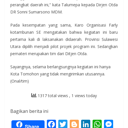
perangkat daerah ini,” kata Talumepa kepada Dirjen Otda
DR Sonni Sumarsono MDM.
Pada kesempatan yang sama, Karo Organisasi Farly
kotambunan SE mengatakan bahwa kegiatan ini baru
pertama kali di laksanakan didaerah. Provinsi Sulawesi
Utara dipilih menjadi pilot projek program ini. Sedangkan
pemateri merupakan tim dari Ditjen Otda.
Sayangnya, selama berlangsungnya kegiatan ini hanya
Kota Tomohon yang tidak mengirimkan utusannya.
(Onal/tim)
1317 total views
, 1 views today
Bagikan berita ini
F
T
Bl
Li
W
M
Share