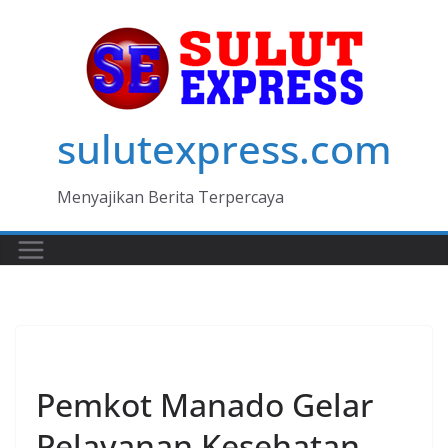
Skip
to
content
sulutexpress.com
Menyajikan Berita Terpercaya
MANADO
Pemkot Manado Gelar
Pelayanan Kesehatan