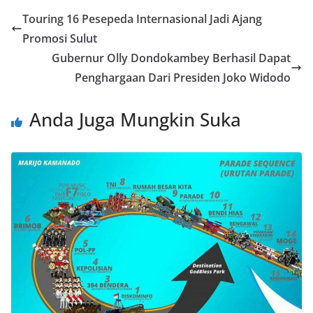
o
er
dI
A
n
l
Touring 16 Pesepeda Internasional Jadi Ajang
o
n
p
g
Promosi Sulut
k
p
er
Gubernur Olly Dondokambey Berhasil Dapat
Penghargaan Dari Presiden Joko Widodo
Anda Juga Mungkin Suka