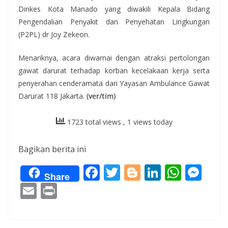
Dinkes Kota Manado yang diwakili Kepala Bidang
Pengendalian Penyakit dan Penyehatan Lingkungan
(P2PL) dr Joy Zekeon.
Menariknya, acara diwarnai dengan atraksi pertolongan
gawat darurat terhadap korban kecelakaan kerja serta
penyerahan cenderamata dari Yayasan Ambulance Gawat
Darurat 118 Jakarta.
(ver/tim)
1723 total views
, 1 views today
Bagikan berita ini
F
T
Bl
Li
W
M
Share
ac
w
o
n
h
e
E
Pr
e
itt
g
k
at
ss
m
in
b
er
g
e
s
e
ai
t