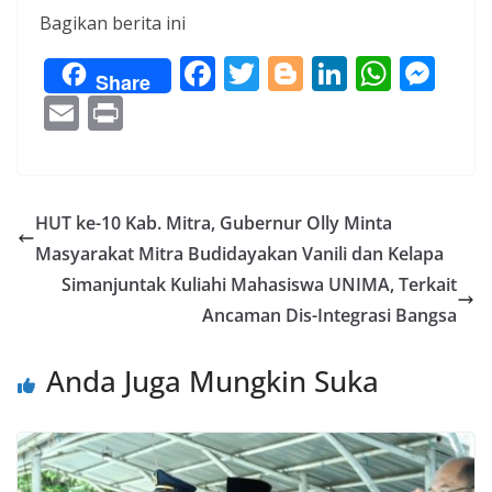
Bagikan berita ini
F
T
Bl
Li
W
M
Share
ac
w
o
n
h
e
E
Pr
e
itt
g
k
at
ss
m
in
b
er
g
e
s
e
ai
t
o
er
dI
A
n
l
HUT ke-10 Kab. Mitra, Gubernur Olly Minta
o
n
p
g
Masyarakat Mitra Budidayakan Vanili dan Kelapa
k
p
er
Simanjuntak Kuliahi Mahasiswa UNIMA, Terkait
Ancaman Dis-Integrasi Bangsa
Anda Juga Mungkin Suka