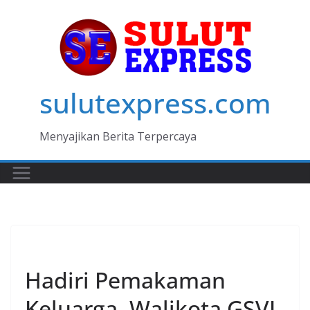
Skip
to
content
sulutexpress.com
Menyajikan Berita Terpercaya
MANADO
Hadiri Pemakaman
Keluarga, Walikota GSVL