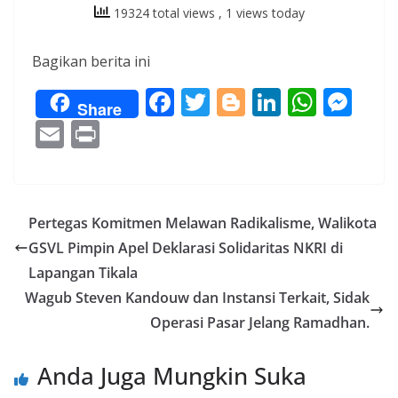
19324 total views
, 1 views today
Bagikan berita ini
F
T
Bl
Li
W
M
Share
ac
w
o
n
h
e
E
Pr
e
itt
g
k
at
ss
m
in
b
er
g
e
s
e
ai
t
o
er
dI
A
n
l
Pertegas Komitmen Melawan Radikalisme, Walikota
o
n
p
g
GSVL Pimpin Apel Deklarasi Solidaritas NKRI di
k
p
er
Lapangan Tikala
Wagub Steven Kandouw dan Instansi Terkait, Sidak
Operasi Pasar Jelang Ramadhan.
Anda Juga Mungkin Suka