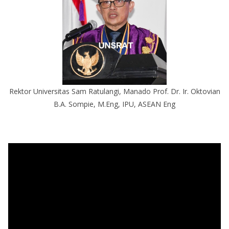
Rektor Universitas Sam Ratulangi, Manado Prof. Dr. Ir. Oktovian
B.A. Sompie, M.Eng, IPU, ASEAN Eng
P
e
m
u
t
a
r