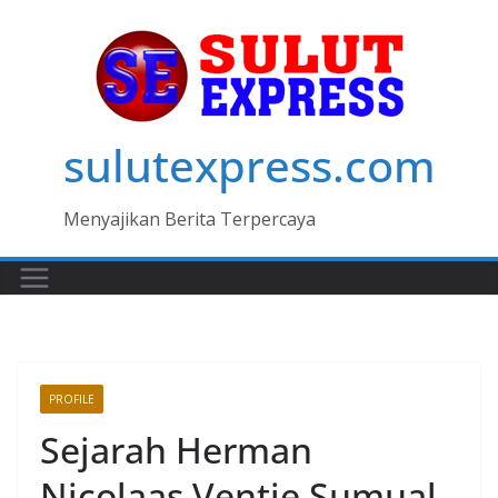
Skip
to
content
sulutexpress.com
Menyajikan Berita Terpercaya
PROFILE
Sejarah Herman
Nicolaas Ventje Sumual