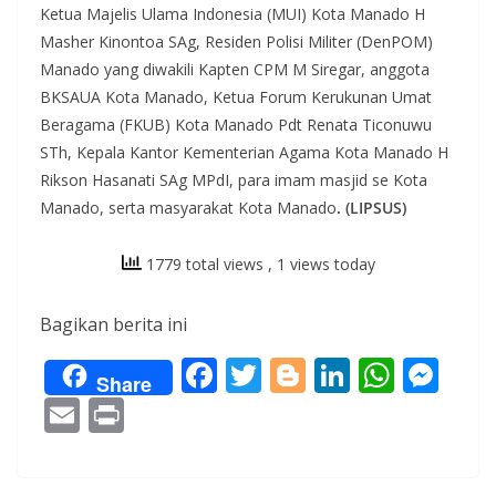
Ketua Majelis Ulama Indonesia (MUI) Kota Manado H
Masher Kinontoa SAg, Residen Polisi Militer (DenPOM)
Manado yang diwakili Kapten CPM M Siregar, anggota
BKSAUA Kota Manado, Ketua Forum Kerukunan Umat
Beragama (FKUB) Kota Manado Pdt Renata Ticonuwu
STh, Kepala Kantor Kementerian Agama Kota Manado H
Rikson Hasanati SAg MPdI, para imam masjid se Kota
Manado, serta masyarakat Kota Manado
. (LIPSUS)
1779 total views
, 1 views today
Bagikan berita ini
F
T
Bl
Li
W
M
Share
ac
w
o
n
h
e
E
Pr
e
itt
g
k
at
ss
m
in
b
er
g
e
s
e
ai
t