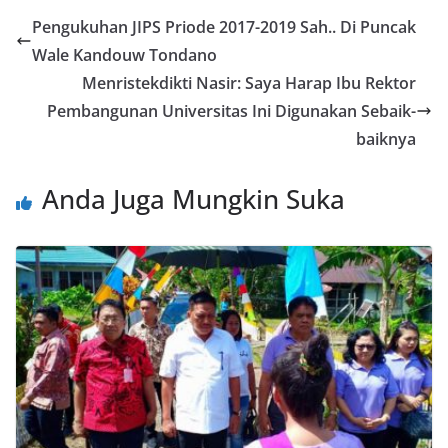
o
er
dI
A
n
l
Pengukuhan JIPS Priode 2017-2019 Sah.. Di Puncak
o
n
p
g
Wale Kandouw Tondano
k
p
er
Menristekdikti Nasir: Saya Harap Ibu Rektor
Pembangunan Universitas Ini Digunakan Sebaik-
baiknya
Anda Juga Mungkin Suka