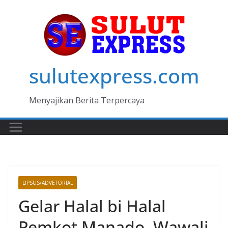
Skip
to
content
sulutexpress.com
Menyajikan Berita Terpercaya
LIPSUS/ADVETORIAL
Gelar Halal bi Halal
Pemkot Manado, Wawali