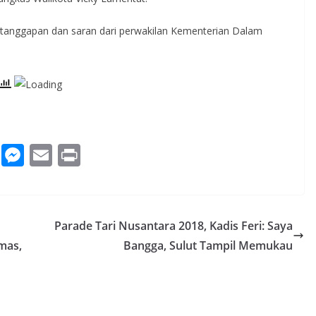
tanggapan dan saran dari perwakilan Kementerian Dalam
W
M
E
Pr
h
e
m
in
at
ss
ai
t
s
e
l
Parade Tari Nusantara 2018, Kadis Feri: Saya
A
n
mas,
Bangga, Sulut Tampil Memukau
p
g
p
er