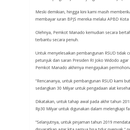
Meski demikian, hingga kini kami masih memberi
membayar iuran BPJS mereka melalui APBD Kota M
Olehnya, Pemkot Manado kemudian secara bert
terbantu secara penuh.
Untuk menyelesaikan pembangunan RSUD tidak 
petunjuk dan saran Presiden RI Joko Widodo aga
Pemkot Manado akhirnya mengajukan permohona
“Rencananya, untuk pembangunan RSUD kami butuh
sedangkan 30 Milyar untuk pengadaan alat kesehat
Dikatakan, untuk tahap awal pada akhir tahun 201
Rp30 Milyar untuk digunakan dalam melengkapi fas
“Selanjutnya, untuk pinjaman tahun 2019 mendatan
disyaratkan agar kita semua bisa tidur nyenyak,” 