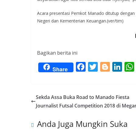
Acara presentasi Pemkot Manado ditutup dengan 
Negeri dan Kementerian Keuangan.(ver/tim)
Bagikan berita ini
F
T
Bl
Li
Share
ac
w
o
n
e
itt
g
k
b
er
g
e
Sekda Assa Buka Road to Manado Fiesta
o
er
dI
Journalist Futsal Competition 2018 di Mega
o
n
Anda Juga Mungkin Suka
k