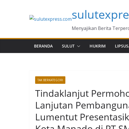
Skip
sulutexpr
to
content
Menyajikan Berita Terper
BERANDA
SULUT
HUKRIM
LIPSUS
TAK BERKATEGORI
Tindaklanjut Permoh
Lanjutan Pembanguna
Lumentut Presentasi
Kota Manado di PT S