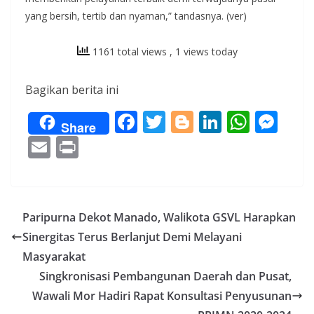
yang bersih, tertib dan nyaman,” tandasnya. (ver)
1161 total views
, 1 views today
Bagikan berita ini
F
T
Bl
Li
W
M
Share
ac
w
o
n
h
e
E
Pr
e
itt
g
k
at
ss
m
in
b
er
g
e
s
e
ai
t
o
er
dI
A
n
l
Paripurna Dekot Manado, Walikota GSVL Harapkan
o
n
p
g
Sinergitas Terus Berlanjut Demi Melayani
k
p
er
Masyarakat
Singkronisasi Pembangunan Daerah dan Pusat,
Wawali Mor Hadiri Rapat Konsultasi Penyusunan