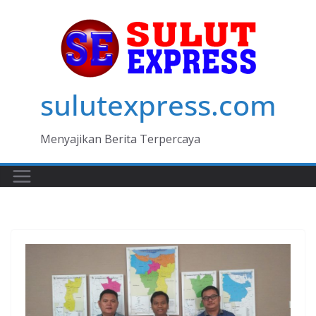
Skip
to
content
sulutexpress.com
Menyajikan Berita Terpercaya