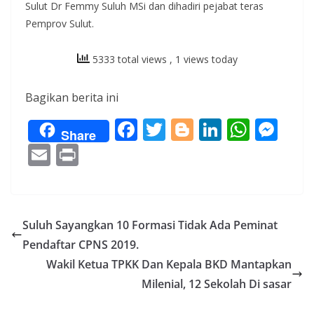
Sulut Dr Femmy Suluh MSi dan dihadiri pejabat teras
Pemprov Sulut.
5333 total views
, 1 views today
Bagikan berita ini
F
T
Bl
Li
W
M
Share
ac
w
o
n
h
e
E
Pr
e
itt
g
k
at
ss
m
in
b
er
g
e
s
e
ai
t
o
er
dI
A
n
l
Suluh Sayangkan 10 Formasi Tidak Ada Peminat
o
n
p
g
Pendaftar CPNS 2019.
k
p
er
Wakil Ketua TPKK Dan Kepala BKD Mantapkan
Milenial, 12 Sekolah Di sasar