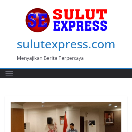
Skip
to
content
sulutexpress.com
Menyajikan Berita Terpercaya