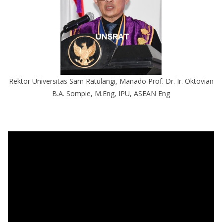
Rektor Universitas Sam Ratulangi, Manado Prof. Dr. Ir. Oktovian
B.A. Sompie, M.Eng, IPU, ASEAN Eng
P
e
m
u
t
a
r