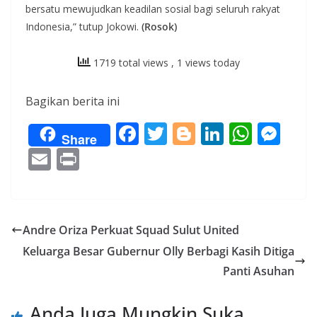
bersatu mewujudkan keadilan sosial bagi seluruh rakyat
Indonesia,” tutup Jokowi.
(Rosok)
1719 total views
, 1 views today
Bagikan berita ini
F
T
Bl
Li
W
M
Share
ac
w
o
n
h
e
E
Pr
e
itt
g
k
at
ss
m
in
b
er
g
e
s
e
ai
t
o
er
dI
A
n
l
Andre Oriza Perkuat Squad Sulut United
o
n
p
g
Keluarga Besar Gubernur Olly Berbagi Kasih Ditiga
k
p
er
Panti Asuhan
Anda Juga Mungkin Suka