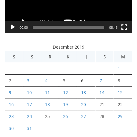
a
r
V
i
00:00
08:45
d
e
Desember 2019
o
S
S
R
K
J
S
M
1
2
3
4
5
6
7
8
9
10
11
12
13
14
15
16
17
18
19
20
21
22
23
24
25
26
27
28
29
30
31