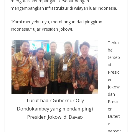
mengatasi ketimpangan tersebut dengan
mengembangkan infrastruktur di wilayah luar Indonesia.
“Kami menyebutnya, membangun dari pinggiran
Indonesia,” ujar Presiden Jokowi.
Terkait
hal
terseb
ut,
Presid
en
Jokowi
dan
Turut hadir Gubernur Olly
Presid
Dondokambey yang mendampingi
en
Dutert
Presiden Jokowi di Davao
e
percay