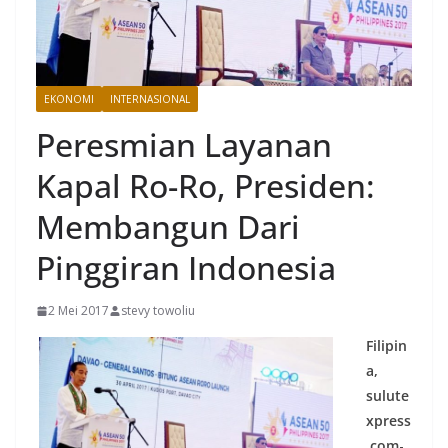
EKONOMI
INTERNASIONAL
Peresmian Layanan
Kapal Ro-Ro, Presiden:
Membangun Dari
Pinggiran Indonesia
2 Mei 2017
stevy towoliu
Filipin
a,
sulute
xpress
.com
-