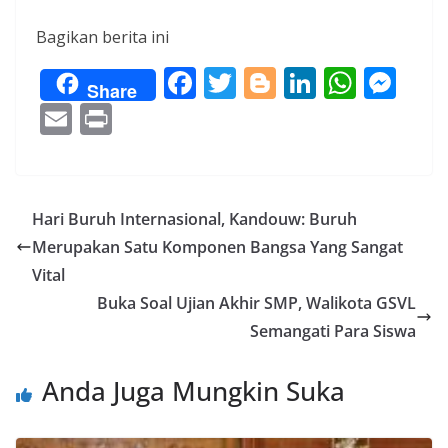
Bagikan berita ini
F
T
Bl
Li
W
M
Share
ac
w
o
n
h
e
E
Pr
e
itt
g
k
at
ss
m
in
b
er
g
e
s
e
ai
t
o
er
dI
A
n
l
Hari Buruh Internasional, Kandouw: Buruh
o
n
p
g
Merupakan Satu Komponen Bangsa Yang Sangat
k
p
er
Vital
Buka Soal Ujian Akhir SMP, Walikota GSVL
Semangati Para Siswa
Anda Juga Mungkin Suka